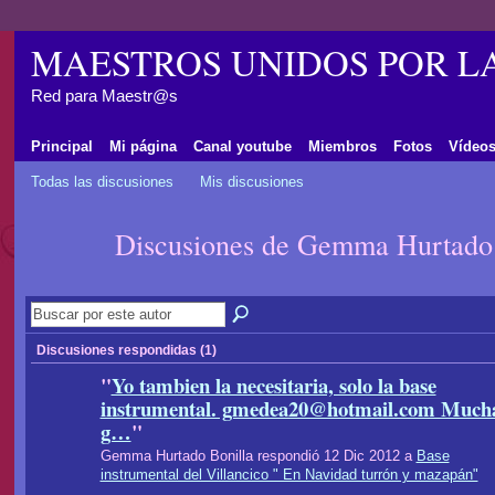
MAESTROS UNIDOS POR L
Red para Maestr@s
Principal
Mi página
Canal youtube
Miembros
Fotos
Vídeo
Todas las discusiones
Mis discusiones
Discusiones de Gemma Hurtado
Discusiones respondidas (1)
"
Yo tambien la necesitaria, solo la base
instrumental. gmedea20@hotmail.com Much
g…
"
Gemma Hurtado Bonilla respondió 12 Dic 2012 a
Base
instrumental del Villancico " En Navidad turrón y mazapán"