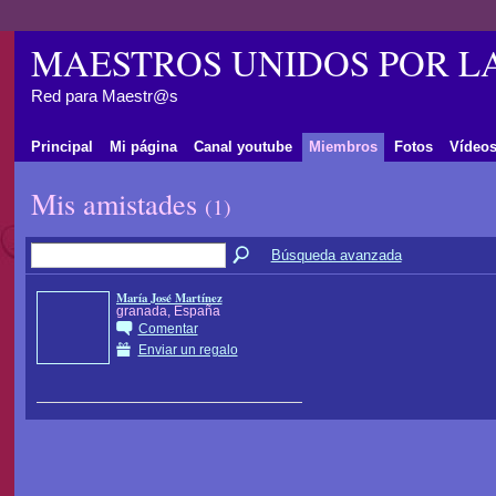
MAESTROS UNIDOS POR L
Red para Maestr@s
Principal
Mi página
Canal youtube
Miembros
Fotos
Vídeo
Mis amistades
(1)
Búsqueda avanzada
María José Martínez
granada, España
Comentar
Enviar un regalo