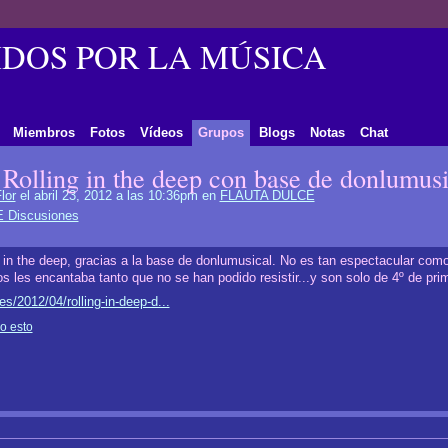
DOS POR LA MÚSICA
Miembros
Fotos
Vídeos
Grupos
Blogs
Notas
Chat
 Rolling in the deep con base de donlumusi
lor
el abril 23, 2012 a las 10:36pm en
FLAUTA DULCE
 Discusiones
g in the deep, gracias a la base de donlumusical. No es tan espectacular como
 les encantaba tanto que no se han podido resistir...y son solo de 4º de prim
s/2012/04/rolling-in-deep-d...
o esto