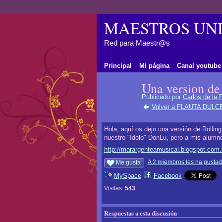
MAESTROS UNI
Red para Maestr@s
Principal
Mi página
Canal youtube
Una version de
Publicado por
Carlos de la F
Volver a FLAUTA DULCE
Hola, aquí os dejo una versión de Rollin
nuestro "ídolo" DonLu, pero a mis alumnos
http://marargenteamusical.blogspot.com.e
A 2 miembros les ha gustad
Me gusta
MySpace
Facebook
Visitas:
543
Respuestas a esta discusión