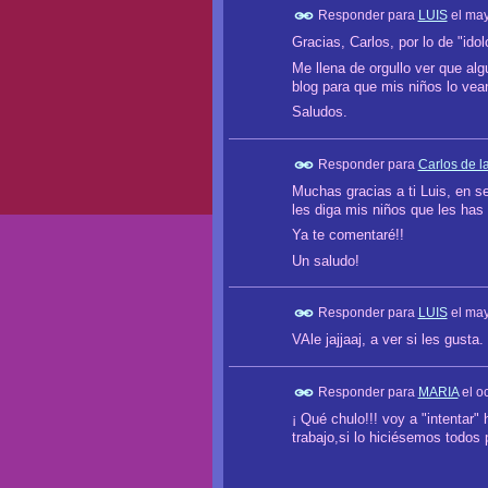
Responder para
LUIS
el
may
Gracias, Carlos, por lo de "idolo
Me llena de orgullo ver que alg
blog para que mis niños lo vea
Saludos.
Responder para
Carlos de la
Muchas gracias a ti Luis, en s
les diga mis niños que les has 
Ya te comentaré!!
Un saludo!
Responder para
LUIS
el
may
VAle jajjaaj, a ver si les gusta.
Responder para
MARIA
el
oc
¡ Qué chulo!!! voy a "intentar"
trabajo,si lo hiciésemos todos