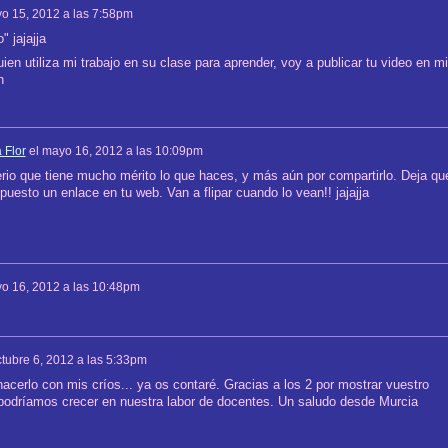
o 15, 2012 a las 7:58pm
" jajajja
uien utiliza mi trabajo en su clase para aprender, voy a publicar tu video en mi
n
 Flor
el
mayo 16, 2012 a las 10:09pm
erio que tiene mucho mérito lo que haces, y más aún por compartirlo. Deja qu
puesto un enlace en tu web. Van a flipar cuando lo vean!! jajajja
o 16, 2012 a las 10:48pm
tubre 6, 2012 a las 5:33pm
 hacerlo con mis críos... ya os contaré. Gracias a los 2 por mostrar vuestro
 podríamos crecer en nuestra labor de docentes. Un saludo desde Murcia