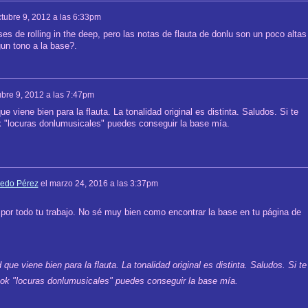
tubre 9, 2012 a las 6:33pm
es de rolling in the deep, pero las notas de flauta de donlu son un poco altas
gun tono a la base?.
ubre 9, 2012 a las 7:47pm
e viene bien para la flauta. La tonalidad original es distinta. Saludos. Si te
k "locuras donlumusicales" puedes conseguir la base mía.
edo Pérez
el
marzo 24, 2016 a las 3:37pm
por todo tu trabajo. No sé muy bien como encontrar la base en tu página de
que viene bien para la flauta. La tonalidad original es distinta. Saludos. Si te
ook "locuras donlumusicales" puedes conseguir la base mía.