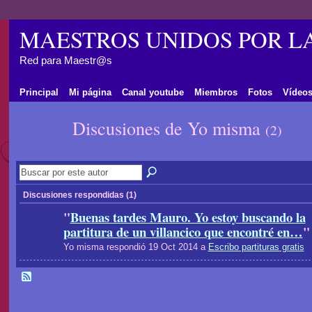
MAESTROS UNIDOS POR L
Red para Maestr@s
Principal
Mi página
Canal youtube
Miembros
Fotos
Vídeo
Discusiones de Yo misma
(2)
Discusiones respondidas (1)
"
Buenas tardes Mauro. Yo estoy buscando la
partitura de un villancico que encontré en…
"
Yo misma respondió 19 Oct 2014 a
Escribo partituras gratis