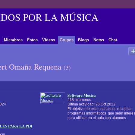
DOS POR LA MÚSICA
Miembros
Fotos
Vídeos
Grupos
Blogs
Notas
Chat
ert Omaña Requena
(3)
Software Musica
218 miembros
2024
Última actividad: 26 Oct 2022
El objetivo de este espacio es recopilar
programas informáticos que sean intere
para utilizar en el aula con alumnos .
LES PARA LA PDI
2020