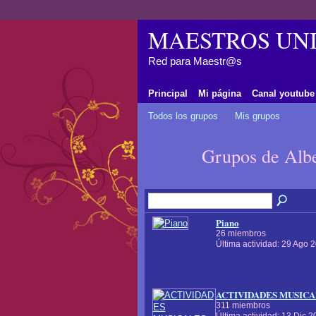
MAESTROS UNI
Red para Maestr@s
Principal
Mi página
Canal youtube
Todos los grupos
Mis grupos
Grupos de Alb
Piano
26 miembros
Última actividad: 29 Ago 
ACTIVIDADES MUSICA
311 miembros
Última actividad: 13 Dic 