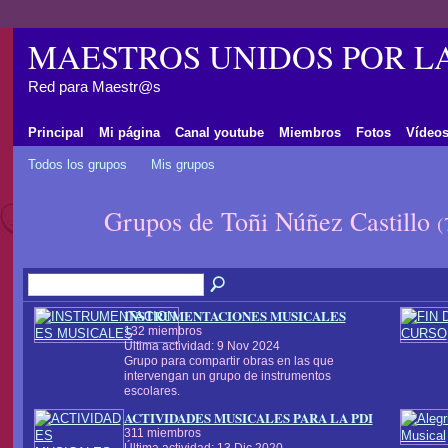
MAESTROS UNIDOS POR L
Red para Maestr@s
Principal
Mi página
Canal youtube
Miembros
Fotos
Vídeo
Todos los grupos
Mis grupos
Grupos de Toñi Núñez Castillo
(
INSTRUMENTACIONES MUSICALES
132 miembros
Última actividad: 9 Nov 2024
Grupo para compartir obras en las que
intervengan un grupo de instrumentos
escolares.
ACTIVIDADES MUSICALES PARA LA PDI
311 miembros
Última actividad: 13 Dic 2020