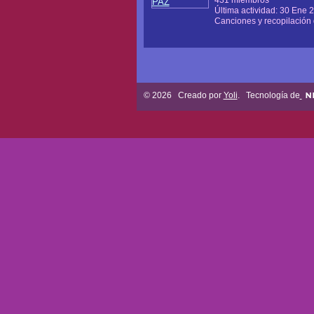
Última actividad: 30 Ene 
Canciones y recopilación 
© 2026 Creado por
Yoli
. Tecnología de