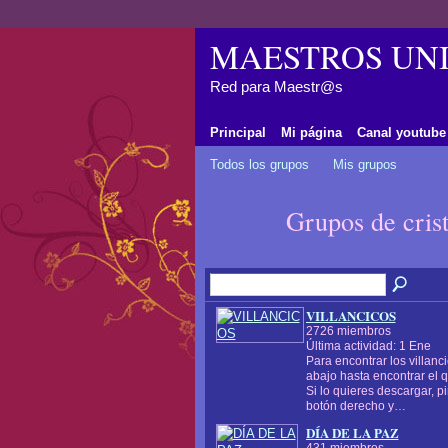
MAESTROS UNI
Red para Maestr@s
Principal
Mi página
Canal youtube
Todos los grupos
Mis grupos
Grupos de cris
VILLANCICOS
2726 miembros
Última actividad: 1 Ene
Para encontrar los villanc
abajo hasta encontrar el 
Si lo quieres descargar, 
botón derecho y…
DÍA DE LA PAZ
431 miembros