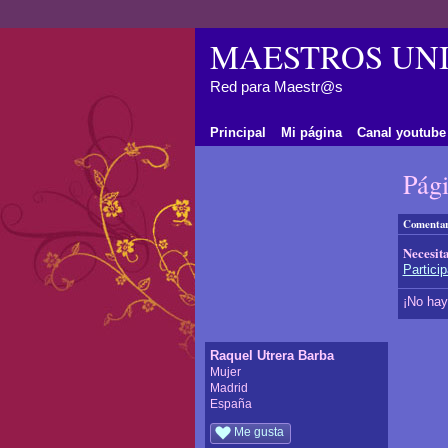
MAESTROS UNI
Red para Maestr@s
Principal
Mi página
Canal youtube
Pági
Comentar
Necesit
Partic
¡No hay
Raquel Utrera Barba
Mujer
Madrid
España
Me gusta