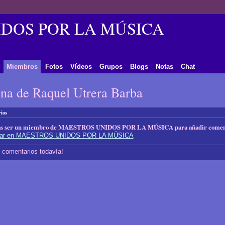
DOS POR LA MÚSICA
Miembros
Fotos
Vídeos
Grupos
Blogs
Notas
Chat
na de Raquel Utrera Barba
ios
as ser un miembro de MAESTROS UNIDOS POR LA MÚSICA para añadir coment
ipar en MAESTROS UNIDOS POR LA MÚSICA
 comentarios todavía!