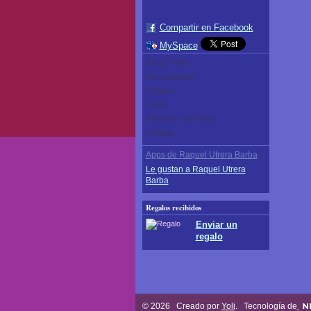
Compartir en Facebook
MySpace
Blog Posts
Discusiones
Grupos
Fotos
Álbumes de fotos
Vídeos
Apps de Raquel Utrera Barba
Le gustan a Raquel Utrera
Barba
Regalos recibidos
Enviar un
regalo
© 2026 Creado por
Yoli
. Tecnología de