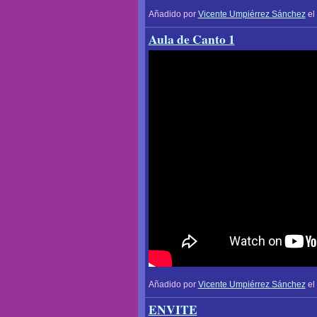
Añadido por
Vicente Umpiérrez Sánchez
el
Aula de Canto 1
Añadido por
Vicente Umpiérrez Sánchez
el
ENVITE