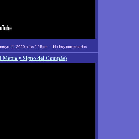
 mayo 11, 2020 a las 1:15pm — No hay comentarios
Metro y Signo del Compás)