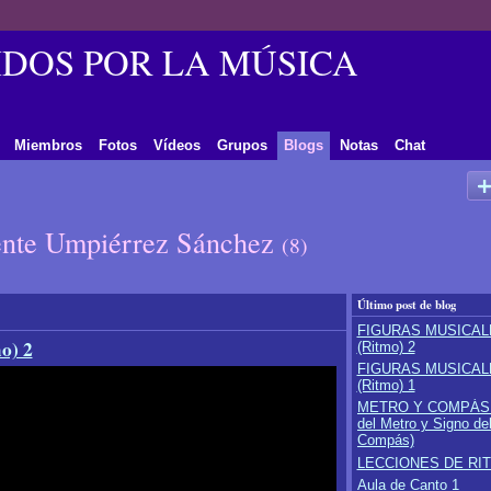
DOS POR LA MÚSICA
Miembros
Fotos
Vídeos
Grupos
Blogs
Notas
Chat
cente Umpiérrez Sánchez
(8)
Último post de blog
FIGURAS MUSICAL
) 2
(Ritmo) 2
FIGURAS MUSICAL
(Ritmo) 1
METRO Y COMPÁS 
del Metro y Signo de
Compás)
LECCIONES DE RI
Aula de Canto 1