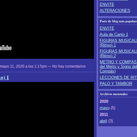
ENVITE
ALTERACIONES
Posts de blog más popular
ENVITE
Aula de Canto 1
FIGURAS MUSICAL
(Ritmo) 1
FIGURAS MUSICAL
(Ritmo) 2
METRO Y COMPÁS 
 mayo 11, 2020 a las 1:17pm — No hay comentarios
del Metro y Signo de
Compás)
) 1
LECCIONES DE RI
PALO Y TAMBOR
Archivos mensuales
2020
mayo
(5)
2011
abril
(3)