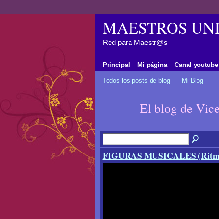
MAESTROS UNI
Red para Maestr@s
Principal
Mi página
Canal youtube
Todos los posts de blog
Mi Blog
El blog de Vi
FIGURAS MUSICALES (Ritmo