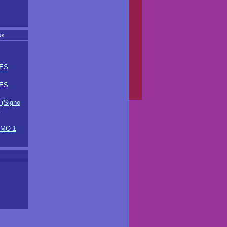
es
ES
ES
(Signo
l
TMO 1