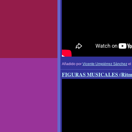
Añadido por
Vicente Umpiérrez Sánchez
el
FIGURAS MUSICALES (Ritmo