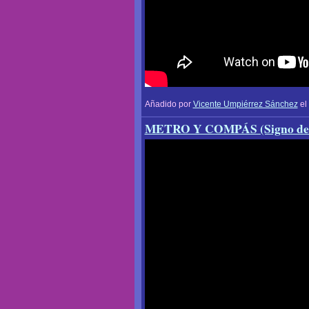
Añadido por
Vicente Umpiérrez Sánchez
el
METRO Y COMPÁS (Signo del 