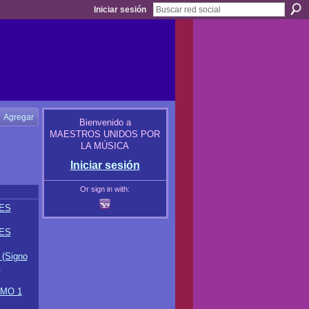
Iniciar sesión
Agregar
Bienvenido a
MAESTROS UNIDOS POR
LA MÚSICA
Iniciar sesión
Or sign in with:
ES
ES
(Signo
l
TMO 1