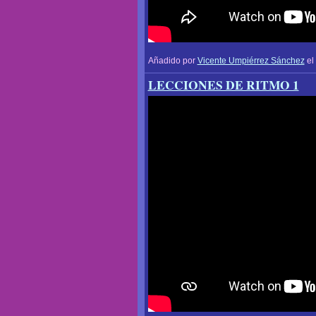
Añadido por
Vicente Umpiérrez Sánchez
el
LECCIONES DE RITMO 1