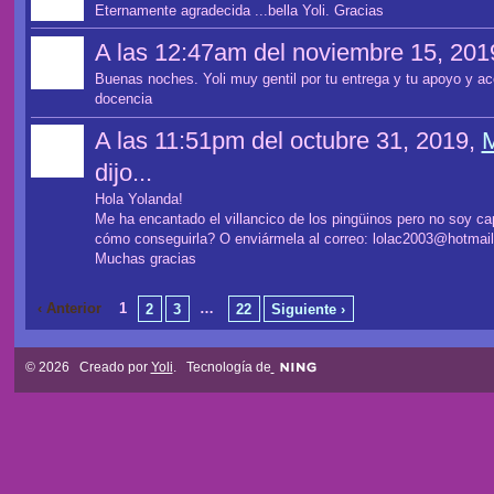
Eternamente agradecida ...bella Yoli. Gracias
A las 12:47am del noviembre 15, 201
Buenas noches. Yoli muy gentil por tu entrega y tu apoyo y 
docencia
A las 11:51pm del octubre 31, 2019,
M
dijo...
Hola Yolanda!
Me ha encantado el villancico de los pingüinos pero no soy c
cómo conseguirla? O enviármela al correo: lolac2003@hotmai
Muchas gracias
‹ Anterior
1
…
2
3
22
Siguiente ›
© 2026 Creado por
Yoli
. Tecnología de