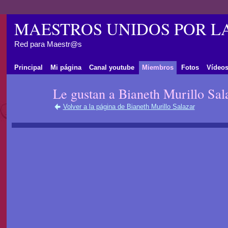
MAESTROS UNIDOS POR L
Red para Maestr@s
Principal
Mi página
Canal youtube
Miembros
Fotos
Vídeo
Le gustan a Bianeth Murillo Sal
Volver a la página de Bianeth Murillo Salazar