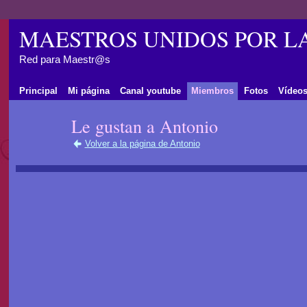
MAESTROS UNIDOS POR L
Red para Maestr@s
Principal
Mi página
Canal youtube
Miembros
Fotos
Vídeo
Le gustan a Antonio
Volver a la página de Antonio