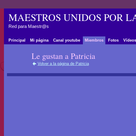
MAESTROS UNIDOS POR L
Red para Maestr@s
Principal
Mi página
Canal youtube
Miembros
Fotos
Vídeo
Le gustan a Patricia
Volver a la página de Patricia