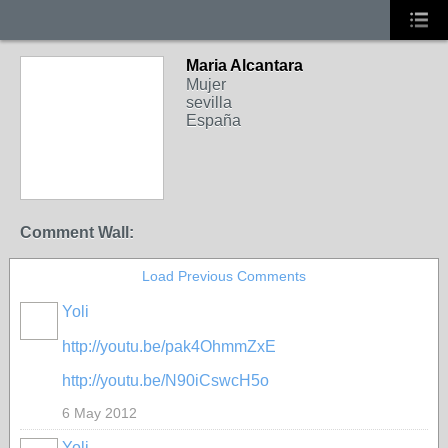
Maria Alcantara
Mujer
sevilla
España
Comment Wall:
Load Previous Comments
Yoli
http://youtu.be/pak4OhmmZxE
http://youtu.be/N90iCswcH5o
6 May 2012
Yoli