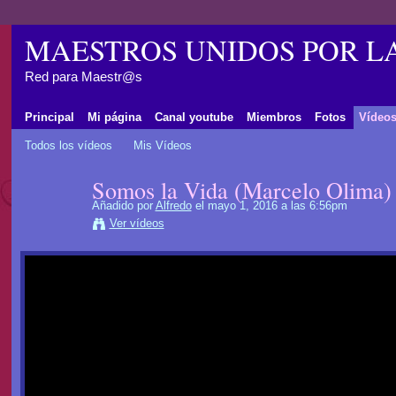
MAESTROS UNIDOS POR L
Red para Maestr@s
Principal
Mi página
Canal youtube
Miembros
Fotos
Vídeo
Todos los vídeos
Mis Vídeos
Somos la Vida (Marcelo Olima)
Añadido por
Alfredo
el mayo 1, 2016 a las 6:56pm
Ver vídeos