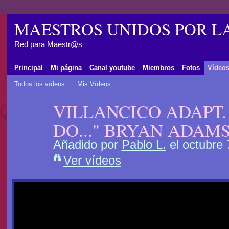
MAESTROS UNIDOS POR L
Red para Maestr@s
Principal
Mi página
Canal youtube
Miembros
Fotos
Vídeo
Todos los vídeos
Mis Vídeos
VILLANCICO ADAPT.
DO..." BRYAN ADAM
Añadido por
Pablo L.
el octubre 
Ver vídeos