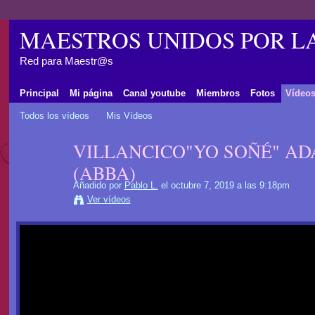
MAESTROS UNIDOS POR L
Red para Maestr@s
Principal
Mi página
Canal youtube
Miembros
Fotos
Vídeo
Todos los vídeos
Mis Vídeos
VILLANCICO"YO SOÑÉ" AD
(ABBA)
Añadido por
Pablo L.
el octubre 7, 2019 a las 9:18pm
Ver vídeos