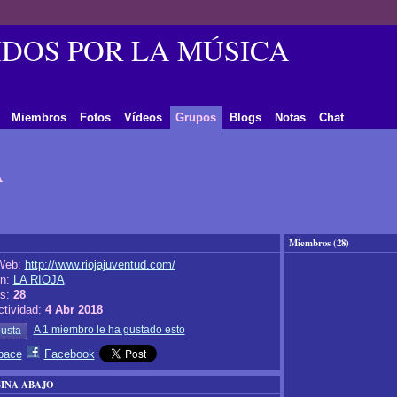
DOS POR LA MÚSICA
Miembros
Fotos
Vídeos
Grupos
Blogs
Notas
Chat
A
Miembros (28)
Web:
http://www.riojajuventud.com/
ón:
LA RIOJA
os:
28
ctividad:
4 Abr 2018
A 1 miembro le ha gustado esto
usta
pace
Facebook
INA ABAJO