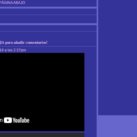
PÁGINA ABAJO
A para añadir comentarios!
018 a las 2:37pm