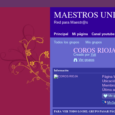
MAESTROS UNI
Red para Maestr@s
Principal
Mi página
Canal youtube
Todos los grupos
Mis grupos
COROS RIOJ
Creado por
Yoli
Ver grupos
Información
Página 
Ubicaci
Miembr
Última a
Me g
MyS
PARA VER TODO LO DEL GRUPO PASAR PÁG