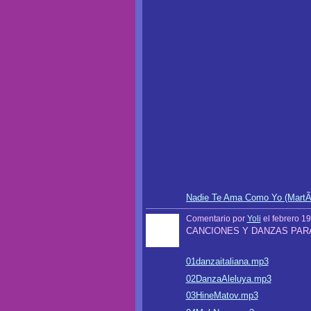
Nadie Te Ama Como Yo (MartÃ­
Comentario por
Yoli
el febrero 19
CANCIONES Y DANZAS PARA
01danzaitaliana.mp3
02DanzaAleluya.mp3
03HineMatov.mp3