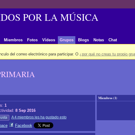
DOS POR LA MÚSICA
Miembros
Fotos
Vídeos
Grupos
Blogs
Notas
Chat
ínculo del correo electrónico para participar. O
¿por qué no creas tu propio gru
PRIMARIA
Miembros (1)
os:
1
ctividad:
8 Sep 2016
A 4 miembros les ha gustado esto
usta
pace
Facebook