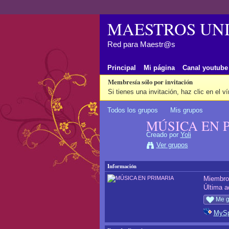
MAESTROS UNI
Red para Maestr@s
Principal
Mi página
Canal youtube
Membresía sólo por invitación
Si tienes una invitación, haz clic en el v
Todos los grupos
Mis grupos
MÚSICA EN 
Creado por
Yoli
Ver grupos
Información
Miembr
Última a
Me g
MyS