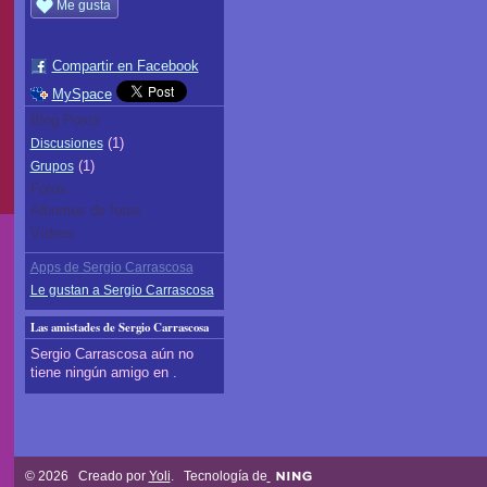
Me gusta
Compartir en Facebook
MySpace
Blog Posts
(1)
Discusiones
(1)
Grupos
Fotos
Álbumes de fotos
Vídeos
Apps de Sergio Carrascosa
Le gustan a Sergio Carrascosa
Las amistades de Sergio Carrascosa
Sergio Carrascosa aún no
tiene ningún amigo en .
© 2026 Creado por
Yoli
. Tecnología de