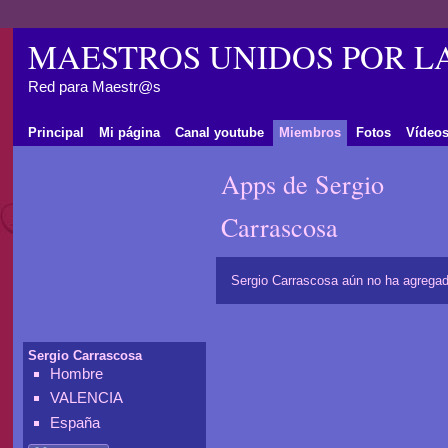
MAESTROS UNIDOS POR L
Red para Maestr@s
Principal
Mi página
Canal youtube
Miembros
Fotos
Vídeo
Apps de Sergio
Carrascosa
Sergio Carrascosa aún no ha agregad
Sergio Carrascosa
Hombre
VALENCIA
España