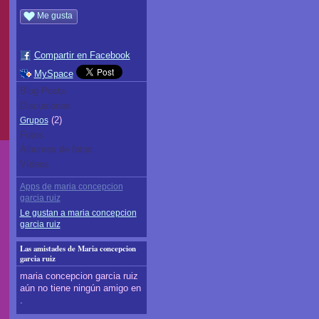
Me gusta
Compartir en Facebook
MySpace
Blog Posts
Discusiones
(2)
Grupos
Fotos
Álbumes de fotos
Vídeos
Apps de maria concepcion
garcia ruiz
Le gustan a maria concepcion
garcia ruiz
Las amistades de Maria concepcion
garcia ruiz
maria concepcion garcia ruiz
aún no tiene ningún amigo en
.