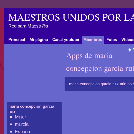
MAESTROS UNIDOS POR L
Red para Maestr@s
Principal
Mi página
Canal youtube
Miembros
Fotos
Vídeo
Apps de maria
concepcion garcia ru
maria concepcion garcia ruiz aún no
maria concepcion garcia
ruiz
Mujer
murcia
España