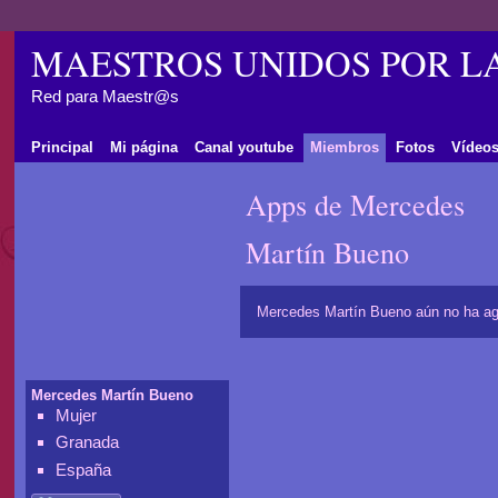
MAESTROS UNIDOS POR L
Red para Maestr@s
Principal
Mi página
Canal youtube
Miembros
Fotos
Vídeo
Apps de Mercedes
Martín Bueno
Mercedes Martín Bueno aún no ha ag
Mercedes Martín Bueno
Mujer
Granada
España