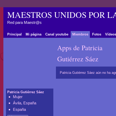
MAESTROS UNIDOS POR L
Red para Maestr@s
Principal
Mi página
Canal youtube
Miembros
Fotos
Vídeo
Apps de Patricia
Gutiérrez Sáez
Patricia Gutiérrez Sáez aún no ha ag
Patricia Gutiérrez Sáez
Mujer
Ávila, España
España