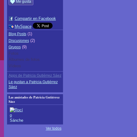
Me gusta
Compartir en Facebook
MySpace
(1)
Blog Posts
(2)
Discusiones
(9)
Grupos
Fotos
Álbumes de fotos
Vídeos
Apps de Patricia Gutiérrez Sáez
Le gustan a Patricia Gutiérrez
Sáez
Las amistades de Patricia Gutiérrez
Sáez
Ver todos