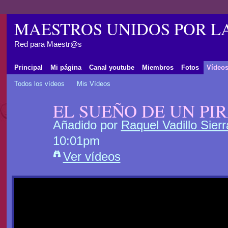
MAESTROS UNIDOS POR L
Red para Maestr@s
Principal
Mi página
Canal youtube
Miembros
Fotos
Vídeo
Todos los vídeos
Mis Vídeos
EL SUEÑO DE UN PI
Añadido por
Raquel Vadillo Sierr
10:01pm
Ver vídeos