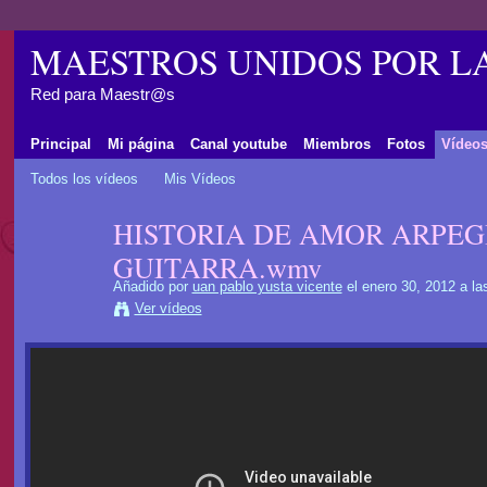
MAESTROS UNIDOS POR L
Red para Maestr@s
Principal
Mi página
Canal youtube
Miembros
Fotos
Vídeo
Todos los vídeos
Mis Vídeos
HISTORIA DE AMOR ARPEG
GUITARRA.wmv
Añadido por
uan pablo yusta vicente
el enero 30, 2012 a l
Ver vídeos