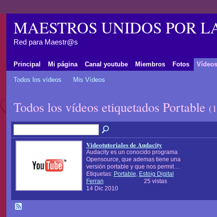
MAESTROS UNIDOS POR L
Red para Maestr@s
Principal
Mi página
Canal youtube
Miembros
Fotos
Vídeo
Todos los vídeos
Mis Vídeos
Todos los vídeos etiquetados Portable
(1
Videotutoriales de Audacity
Audacity es un conocido programa
Opensource, que ademas tiene una
versión portable y que nos permit…
Etiquetas:
Portable
,
Estoig Digital
Ferran
25 vistas
14 Dic 2010