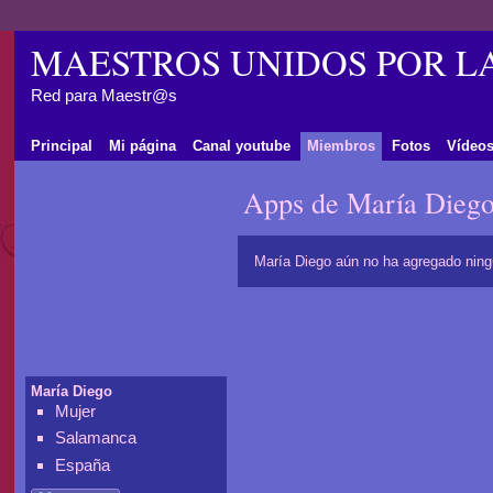
MAESTROS UNIDOS POR L
Red para Maestr@s
Principal
Mi página
Canal youtube
Miembros
Fotos
Vídeo
Apps de María Dieg
María Diego aún no ha agregado ning
María Diego
Mujer
Salamanca
España