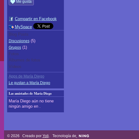
Me gusta
Compartir en Facebook
MySpace
Blog Posts
(5)
Discusiones
(1)
Grupos
Fotos
Álbumes de fotos
Vídeos
Apps de María Diego
Le gustan a María Diego
Las amistades de María Diego
María Diego aún no tiene
ningún amigo en .
© 2026 Creado por
Yoli
. Tecnología de