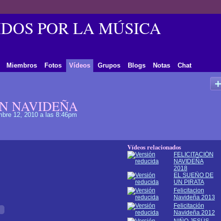
DOS POR LA MÚSICA
Miembros
Fotos
Vídeos
Grupos
Blogs
Notas
Chat
ÓN NAVIDEÑA
mbre 12, 2010 a las 8:46pm
Vídeos relacionados
FELICITACIÓN
NAVIDEÑA
2018
EL SUEÑO DE
UN PIRATA
Felicitacion
Navideña 2013
Felicitación
Navideña 2012
NIÑO JESÚS