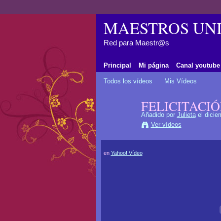
MAESTROS UNI
Red para Maestr@s
Principal
Mi página
Canal youtube
Todos los vídeos
Mis Vídeos
FELICITACI
Añadido por
Julieta
el dicie
Ver vídeos
en
Yahoo! Vídeo