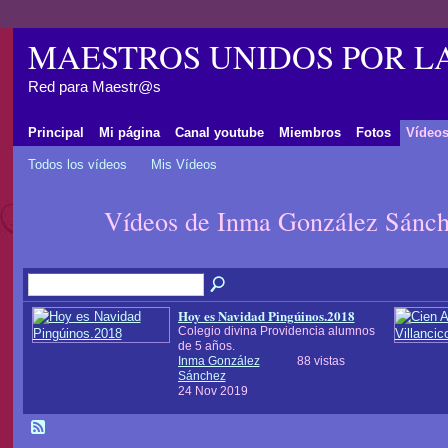
MAESTROS UNIDOS POR L
Red para Maestr@s
Principal
Mi página
Canal youtube
Miembros
Fotos
Vídeo
Todos los vídeos
Mis Vídeos
Vídeos de Inma González Sánc
Hoy es Navidad Pingúinos.2018
Colegio divina Providencia alumnos
de 5 años.
Inma González
88 vistas
Sánchez
24 Nov 2019